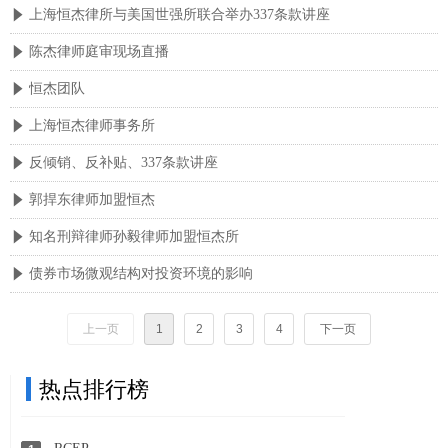
上海恒杰律所与美国世强所联合举办337条款讲座
념
陈杰律师庭审现场直播
념
恒杰团队
념
上海恒杰律师事务所
념
反倾销、反补贴、337条款讲座
념
郭捍东律师加盟恒杰
념
知名刑辩律师孙毅律师加盟恒杰所
념
债券市场微观结构对投资环境的影响
념
上一页
1
2
3
4
下一页
热点排行榜